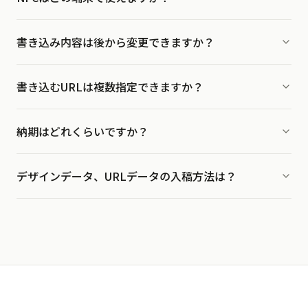
iPhone 7(iOS13)以降、およびNFC対応のAndroidスマートフォ
書き込み内容は後から変更できますか？
ンでご利用いただけます。ほとんどの現行スマートフォンが対
応しています。特別なアプリのインストールは不要です。
納品後の書き込み内容の変更はできません。書き込むURLは注
書き込むURLは複数指定できますか？
文時にご指定いただきます。
はい、複数のURLを指定することが可能です。
納期はどれくらいですか？
通常納期はデザインデータ、URLデータ、制作仕様、決済の全
デザインデータ、URLデータの入稿方法は？
ての確認完了後、約7営業日で制作・発送します。スピード制作
オプションもご用意しています。5営業日・3営業日・1営業日
デザインデータとURLデータの入稿方法については
入稿ガイド
からお選びいただけます。
をご覧ください。